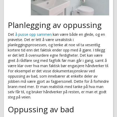
Planlegging av oppussing
Det
å pusse opp sammen
kan være både en glede, og en
prøvelse. Det er lett å være urealistisk i
planleggingsprosessen, og tenke at noe vil ta vesentlig
kortere tid enn det faktisk ender opp med å gjøre. I tillegg
er det lett å overvurdere egne ferdigheter. Det kan være
greit å rådføre seg med fagfolk før man går i gang, samt å
være klar over hva man faktisk bør engasjere håndverker til.
For eksempel er det visse dokumentasjonskrav ved
oppussing av bad, som innebærer at enkelte deler av
jobben må være gjort av fagpersonell. Dette for å forhindre
brann med mer. Er man realistisk med tanke på hva man
selv får til, og bruker håndverker på resten, er man et godt
steg på veien.
Oppussing av bad