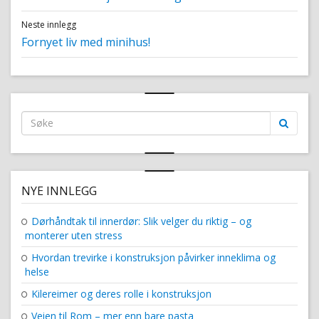
post:
Neste innlegg
Next
Fornyet liv med minihus!
post:
Search
for:
NYE INNLEGG
Dørhåndtak til innerdør: Slik velger du riktig – og
monterer uten stress
Hvordan trevirke i konstruksjon påvirker inneklima og
helse
Kilereimer og deres rolle i konstruksjon
Veien til Rom – mer enn bare pasta