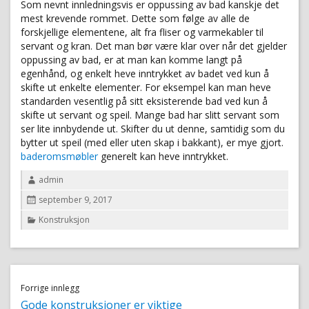
Som nevnt innledningsvis er oppussing av bad kanskje det
mest krevende rommet. Dette som følge av alle de
forskjellige elementene, alt fra fliser og varmekabler til
servant og kran. Det man bør være klar over når det gjelder
oppussing av bad, er at man kan komme langt på
egenhånd, og enkelt heve inntrykket av badet ved kun å
skifte ut enkelte elementer. For eksempel kan man heve
standarden vesentlig på sitt eksisterende bad ved kun å
skifte ut servant og speil. Mange bad har slitt servant som
ser lite innbydende ut. Skifter du ut denne, samtidig som du
bytter ut speil (med eller uten skap i bakkant), er mye gjort.
baderomsmøbler
generelt kan heve inntrykket.
Author
admin
Posted
september 9, 2017
on
Categories
Konstruksjon
Innleggsnavigering
Forrige innlegg
Previous
Gode konstruksjoner er viktige