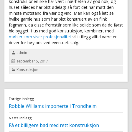
konstruksjonen ikke har vært i nærheten av god nok, og
huset således har blitt ødelagt så fort det har møtt den
minste motstand fra vær og vind. Man kan også lett se
hvilke gamle hus som har blitt konstruert av en flink
fagmann, da disse fremstår som like solide som da de først
ble bygget. Hus med god konstruksjon, kombinert med
møbler som viser profesjonalitet
vil i tillegg alltid være en
driver for høy pris ved eventuelt salg.
Author
admin
Posted
september 5, 2017
on
Categories
Konstruksjon
Innleggsnavigering
Forrige innlegg
Previous
Robbie Williams imponerte i Trondheim
post:
Neste innlegg
Next
Få et billigere bad med rett konstruksjon
post: