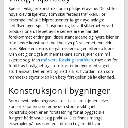
Spesielt viktig er konstruksjonen på kjøretøyene. Det stilles
høye krav til kjøretøy som skal ferdes i trafikken. For
eksempel må alle bilprodusenter følge nøye anlagte
sertifiseringer, spesifikasjoner og krav til sikkerheten ved
produksjonen. I løpet av de senere årene har det
forekommet endringer i disse standardene og nyere biler er
ofte bedre konstruert med hensyn på sikkerhet enn eldre
biler. Bilene er større, de går raskere og er lettere å kjøre.
Men det gjør også at menneskene som kjører dem må
skjerpe seg. Man
må være forsiktig i trafikken
, mye enn før,
fordi høy hastighet og store krefter bringer med seg et
stort ansvar. Det er rett og slett slik at hvordan man som
menneske styrer bilen kan bety forskjellen på liv eller død.
Konstruksjon i bygninger
Som nevnt innledningsvis er det i alle kreasjoner selve
konstruksjonen som er av den største viktighet.
Konstruksjonen er en forutsetning for at bygget skal
fungere både visuelt og praktisk. Det finnes mange
eksempler på hus som er satt opp i nyere tid hvor